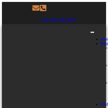
+34 625 063 820
Inici
Máq
Prod