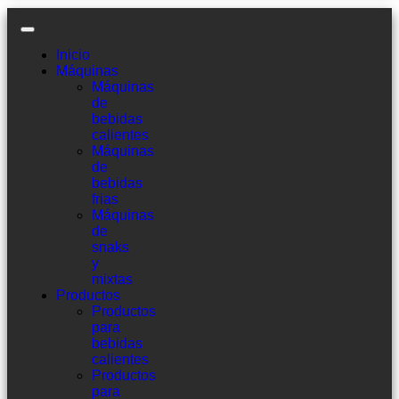
Inicio
Máquinas
Máquinas
de
bebidas
calientes
Máquinas
de
bebidas
frias
Máquinas
de
snaks
y
mixtas
Productos
Productos
para
bebidas
calientes
Productos
para