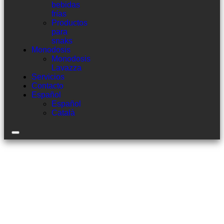
bebidas
frías
Productos
para
snaks
Monodosis
Monodosis
Lavazza
Servicios
Contacto
Español
Español
Català