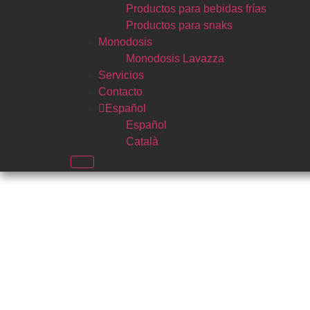
Productos para bebidas frías
Productos para snaks
Monodosis
Monodosis Lavazza
Servicios
Contacto
Español
Español
Català