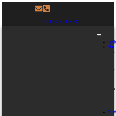
+34 625 063 820
Inici
Máq
Prod