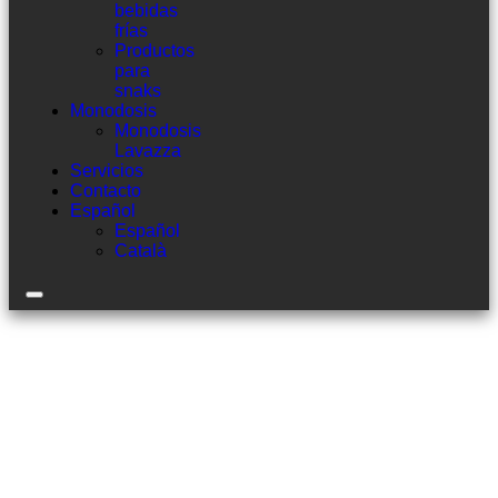
bebidas
frías
Productos
para
snaks
Monodosis
Monodosis
Lavazza
Servicios
Contacto
Español
Español
Català