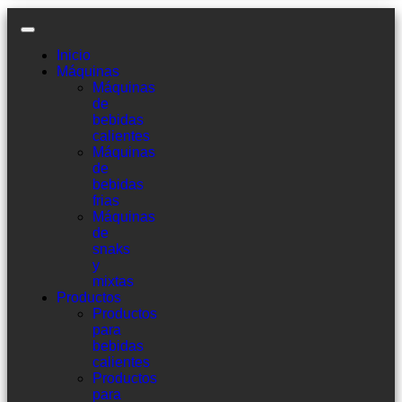
Inicio
Máquinas
Máquinas
de
bebidas
calientes
Máquinas
de
bebidas
frias
Máquinas
de
snaks
y
mixtas
Productos
Productos
para
bebidas
calientes
Productos
para