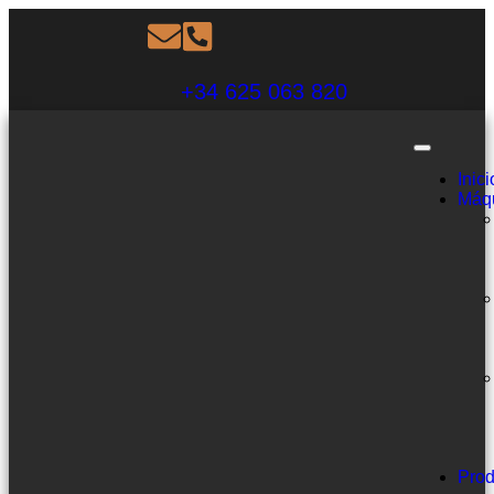
+34 625 063 820
Inici
Máq
Prod