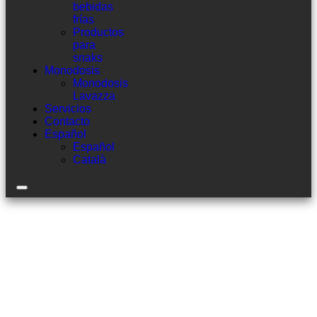
bebidas
frías
Productos
para
snaks
Monodosis
Monodosis
Lavazza
Servicios
Contacto
Español
Español
Català