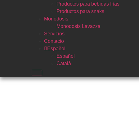
Productos para bebidas frías
Productos para snaks
Monodosis
Monodosis Lavazza
Servicios
Contacto
Español
Español
Català