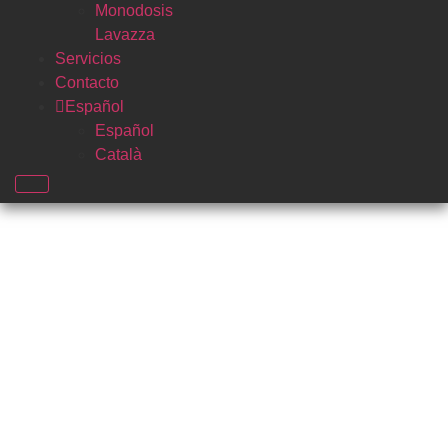
Monodosis
Lavazza
Servicios
Contacto
Español
Español
Català