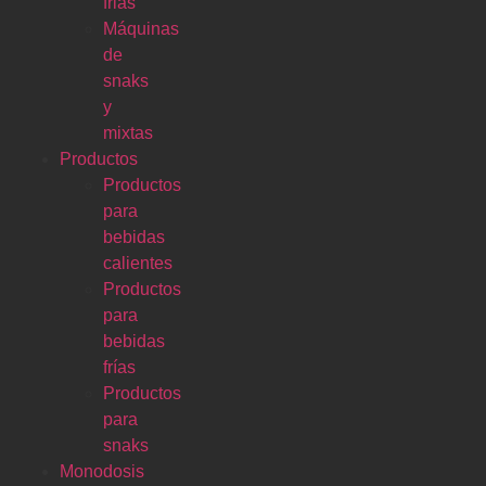
frias
Máquinas
de
snaks
y
mixtas
Productos
Productos
para
bebidas
calientes
Productos
para
bebidas
frías
Productos
para
snaks
Monodosis