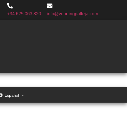
+34 625 063 820
info@vendingpalleja.com
Español