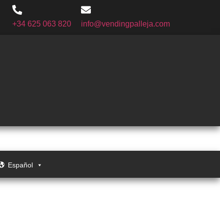
+34 625 063 820
info@vendingpalleja.com
Español