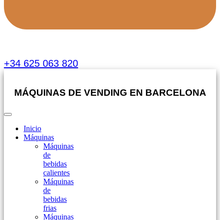
+34 625 063 820
MÁQUINAS DE VENDING EN BARCELONA
Inicio
Máquinas
Máquinas
de
bebidas
calientes
Máquinas
de
bebidas
frias
Máquinas