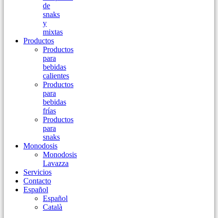
de
snaks
y
mixtas
Productos
Productos
para
bebidas
calientes
Productos
para
bebidas
frías
Productos
para
snaks
Monodosis
Monodosis
Lavazza
Servicios
Contacto
Español
Español
Català