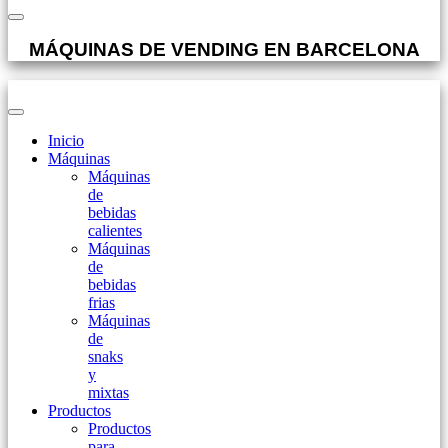
MÁQUINAS DE VENDING EN BARCELONA
Inicio
Máquinas
Máquinas
de
bebidas
calientes
Máquinas
de
bebidas
frias
Máquinas
de
snaks
y
mixtas
Productos
Productos
para