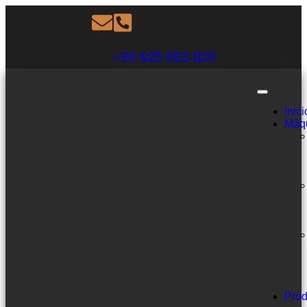
+34 625 063 820
Inici
Máq
Prod