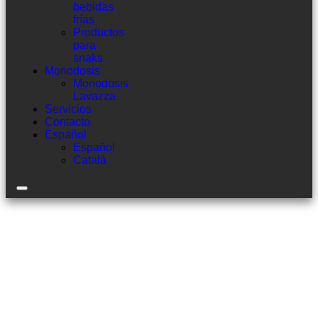
bebidas
frías
Productos
para
snaks
Monodosis
Monodosis
Lavazza
Servicios
Contacto
Español
Español
Català