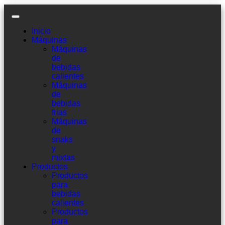
Inicio
Máquinas
Máquinas
de
bebidas
calientes
Máquinas
de
bebidas
frias
Máquinas
de
snaks
y
mixtas
Productos
Productos
para
bebidas
calientes
Productos
para