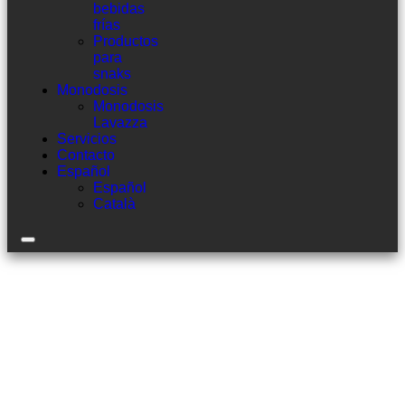
bebidas
frías
Productos
para
snaks
Monodosis
Monodosis
Lavazza
Servicios
Contacto
Español
Español
Català