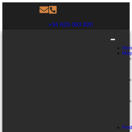
+34 625 063 820
Inici
Máq
Prod