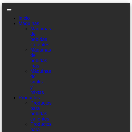
Inicio
Máquinas
Máquinas
de
bebidas
calientes
Máquinas
de
bebidas
frias
Máquinas
de
snaks
y
mixtas
Productos
Productos
para
bebidas
calientes
Productos
para