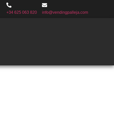
+34 625 063 820
info@vendingpalleja.com