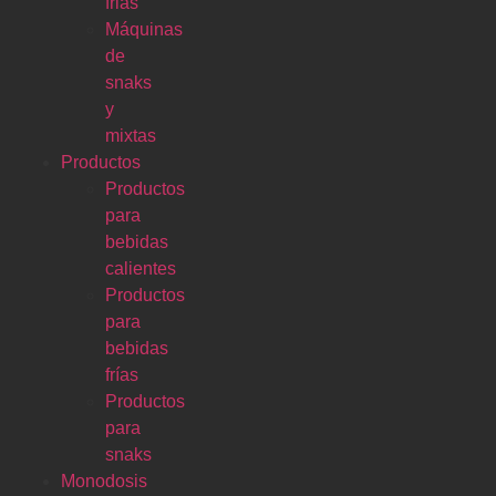
frias
Máquinas
de
snaks
y
mixtas
Productos
Productos
para
bebidas
calientes
Productos
para
bebidas
frías
Productos
para
snaks
Monodosis