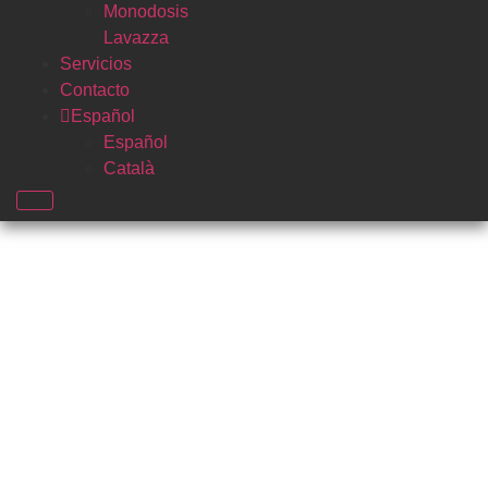
Monodosis
Lavazza
Servicios
Contacto
Español
Español
Català