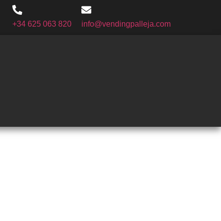
+34 625 063 820
info@vendingpalleja.com