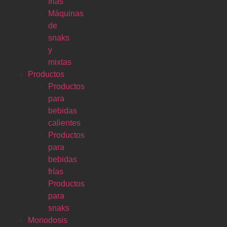
frias
Máquinas
de
snaks
y
mixtas
Productos
Productos
para
bebidas
calientes
Productos
para
bebidas
frías
Productos
para
snaks
Monodosis