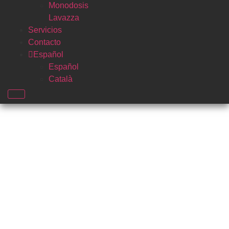
Monodosis
Lavazza
Servicios
Contacto
Español
Español
Català