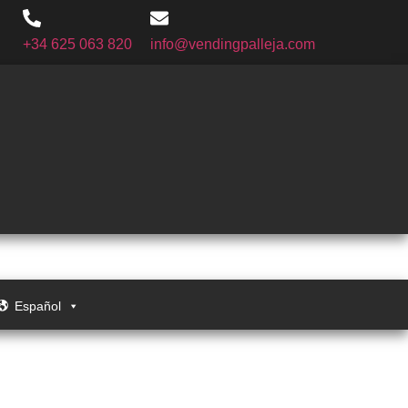
+34 625 063 820
info@vendingpalleja.com
Español