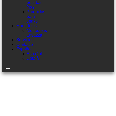
bebidas
frías
Productos
para
snaks
Monodosis
Monodosis
Lavazza
Servicios
Contacto
Español
Español
Català