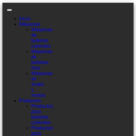
Inicio
Máquinas
Máquinas
de
bebidas
calientes
Máquinas
de
bebidas
frias
Máquinas
de
snaks
y
mixtas
Productos
Productos
para
bebidas
calientes
Productos
para