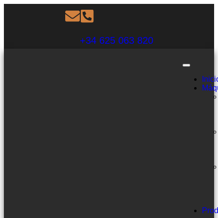
+34 625 063 820
Inici
Máq
Prod