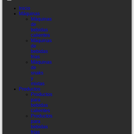
Inicio
Máquinas
Máquinas
de
bebidas
calientes
Máquinas
de
bebidas
frias
Máquinas
de
snaks
y
mixtas
Productos
Productos
para
bebidas
calientes
Productos
para
bebidas
frías