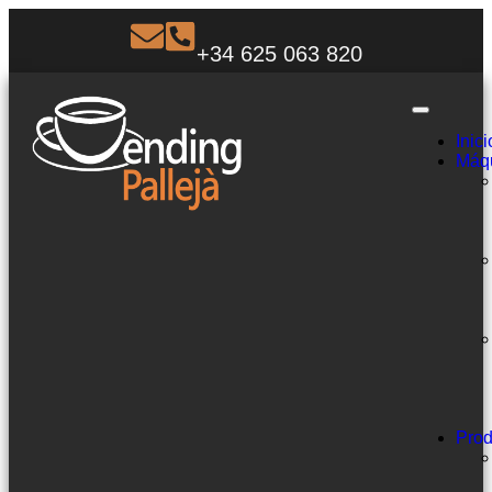
+34 625 063 820
Inici
Máq
Prod