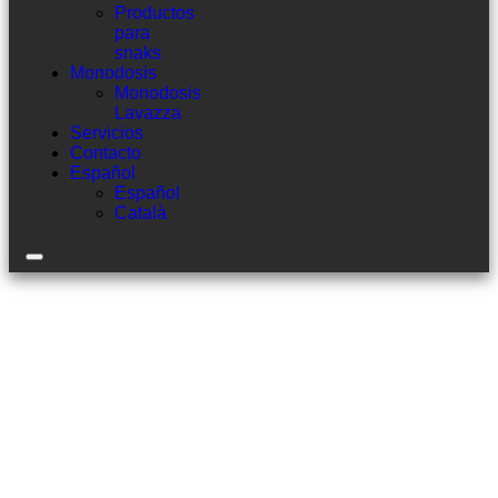
Productos
para
snaks
Monodosis
Monodosis
Lavazza
Servicios
Contacto
Español
Español
Català