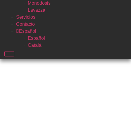
Monodosis
Lavazza
Servicios
Contacto
Español
Español
Català