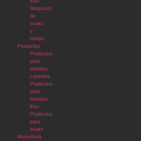
frias
Máquinas
de
snaks
y
mixtas
Productos
Productos
para
bebidas
calientes
Productos
para
bebidas
frías
Productos
para
snaks
Monodosis