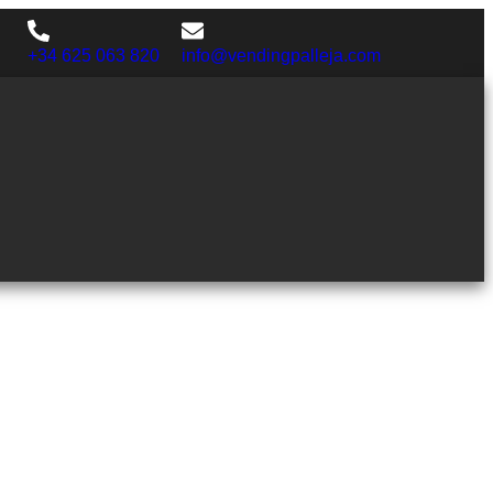
+34 625 063 820
info@vendingpalleja.com