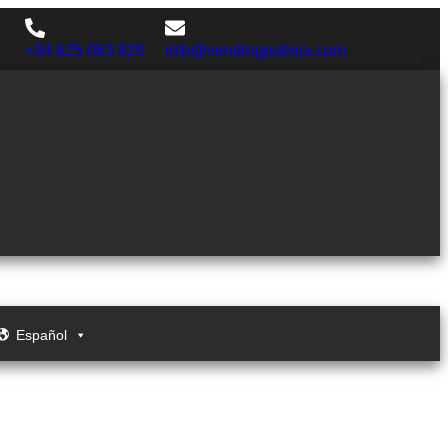
+34 625 063 820
info@vendingpalleja.com
Español